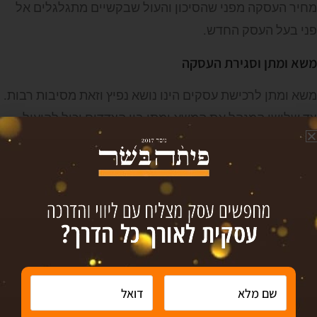
מחיר העסקה מפני שהסיכון והעול שבקשיים מתגלגלים אל
פני בעל העסק החדש.
משא ומתן וסגירת העסקה
משא ומתן לרכישת עסקים הינו נושא נפיץ וזאת מסיבות רבות.
צד שלישי המנהל את המשא ומתן בין הצדדים יכול להועיל
רבות להשלמת העסקה לשביעות רצונם של שני הצדדים.
לאחר השלמת העסקה מומלץ לאפשר לבעל העסק תקופת
חפיפה עם עזרה במידה מסוימת מבעל העסק הישן על מנת
להמעיט בעומס הרבה שבכניסה לניהול העסק.
הזדמנות עסקית
עשוי לעניין אתכם: מידע אודות
. הכנסו >>