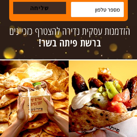
לפרטים נוספים צרו קשר עכשיו
מידע מקצועי
מיזוגים ורכישות-מידע מקצועי
הזדמנוית עסקיות
אשראי עסקי
השאירו פרטים או
התקשרו
072-394-2462
ונתאם פגישת יעוץ לא מחייבת ללא עלות