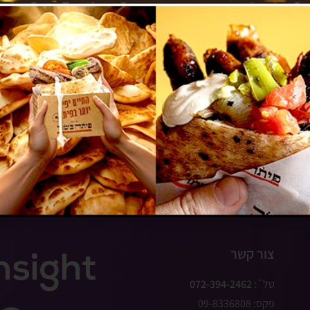
עסקים למכירה
צור קשר
טל´:
072-394-2462
פקס: 09-8336808