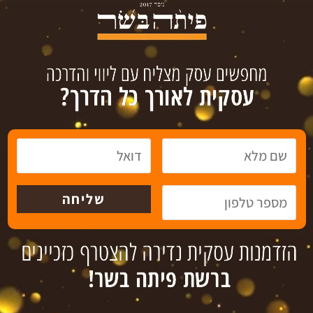
המסעדה מתמחה בצלייה ובטיגון של נתחי עוף באיכות גבוהה, עם ציפוי 
מתמחים בהכנת עופות מטוגנים על כלחלקיהם, לרבות כנפיים, כרעיים, שו
ולמשפחה, המחירים במקום שווים לכל כיס וניתן ליהנות מארוחה משביע
מתרחבת ומחפשת אותך , זכיין רעב להצלחה!
קטגוריה : זכיינות
עיר : כל הארץ
קבוצת insight מתחמה בתיווך עסקי, פיתוח רשתי וגיוס אשראי .
במאגרנו עשרות הזדמנויות עסקיות, עסקים למכירה וזכיינות בתחומי פע
לפרטים נוספים צרו קשר ע