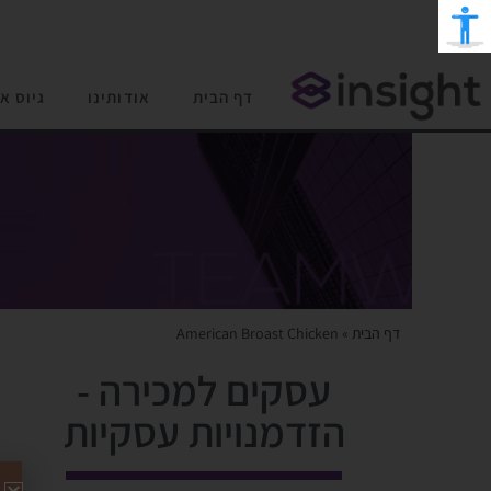
דף הבית
אודותינו
גיוס א
דף הבית
»
American Broast Chicken
עסקים למכירה -
הזדמנויות עסקיות