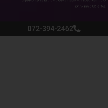
© כל הזכויות שמורות – ‫insight | אינסייט – פתרונות וחיבורים עסקיים
UDIGITAL פיתוח אתרים
072-394-2462