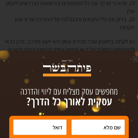
19. וודא כי יש לך את כל המסמכים והרשיונות הנדרשים לעסק
שלך.
20. בדוק את כל התנאים וההגבלות של המכירה ווודא שהן
תקניות.
נא לקחת בחשבון שכל מכירת עסק היא ייעוץ מורכב, ולכן כדאי
להשתמש במשרד עו"ד או מתווך עסקי להכוונה נכונה לטובת
הצלחת עסקה!
מיזוגים ורכישות