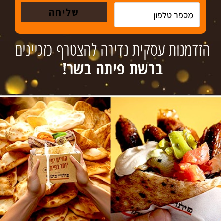
עסקים למכירה
גיוס אשראי
צור קשר
טל´: 072-3718936