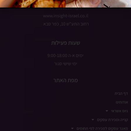
פקס: 09-8336808
www.insight-israel.co.il
רחוב התע"ש 10, כפר סבא
שעות פעילות
ימים א-ה 9:00-18:00
ימי שישי סגור
מפת האתר
דף הבית
אודותינו
גיוס אשראי
קנייה ומכירת עסקים
מאגר עסקים למכירה לפי תחומים