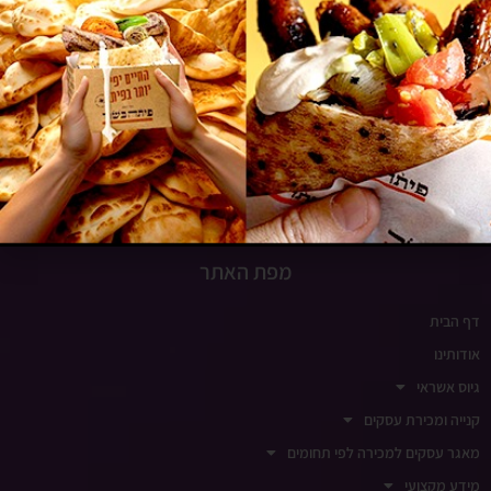
www.insight-israel.co.il
רחוב התע"ש 10, כפר סבא
שעות פעילות
ימים א-ה 9:00-18:00
ימי שישי סגור
מפת האתר
דף הבית
אודותינו
גיוס אשראי
קנייה ומכירת עסקים
מאגר עסקים למכירה לפי תחומים
מידע מקצועי