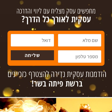
עסקים למכירה
גיוס אשראי
צור קשר
טל´: 072-3718936
פקס: 09-8336808