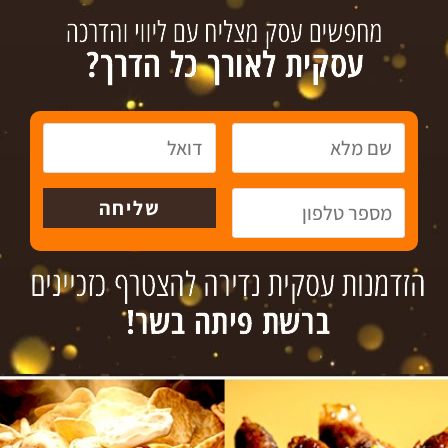
עסקים למכירה
גיוס אשראי
צור קשר
טל´: 072-3718936
פקס: 09-8336808