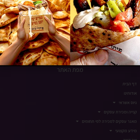
www.insight-israel.co.il
רחוב התע"ש 10, כפר סבא
שעות פעילות
ימים א-ה 9:00-18:00
ימי שישי סגור
מפת האתר
דף הבית
אודותינו
גיוס אשראי
קנייה ומכירת עסקים
מאגר עסקים למכירה לפי תחומים
מידע מקצועי