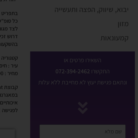
יבוא, שיווק, הפצה ותעשייה
בתפריט מ
כל סופ"ש
מזון
לצד מגוון
קמעונאות
דרוש זכי
בהשקעות
קטגוריה :
השאירו פרטים או
עיר : חי
התקשרו
072-394-2462
מחיר : 600,000 ש"ח
ונתאם פגישת יעוץ לא מחייבת ללא עלות
קבוצת insight מתחמה בתיווך עסקי, פיתוח רשתי וגיוס אשראי.
במאגרנו 
איכותיים.
לפגישה צ