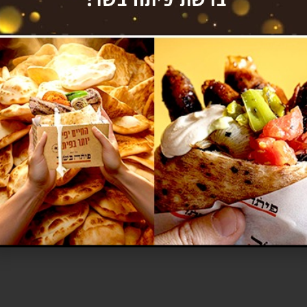
טל´:
072-394-2462
פקס: 09-8336808
www.insight-israel.co.il
רחוב התע"ש 10, כפר סבא
© כל הזכויות שמורות – ‫insight | אינסייט – פתרונות וחיבורים עסקיים
UDIGITAL פיתוח אתרים
שעות פעילות
ימים א-ה 9:00-18:00
ימי שישי סגור