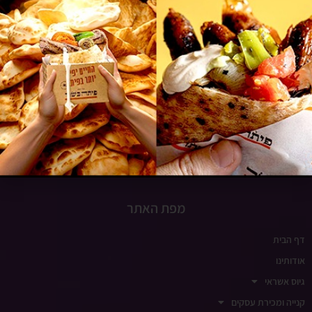
טל´: 072-3718936
פקס: 09-8336808
www.insight-israel.co.il
רחוב התע"ש 10, כפר סבא
שעות פעילות
ימים א-ה 9:00-18:00
ימי שישי סגור
מפת האתר
דף הבית
אודותינו
גיוס אשראי
קנייה ומכירת עסקים