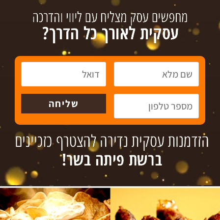
עסקים למכירה
גיוס אשראי
צור קשר
טל´: 072-3718936
פקס: 09-8336808