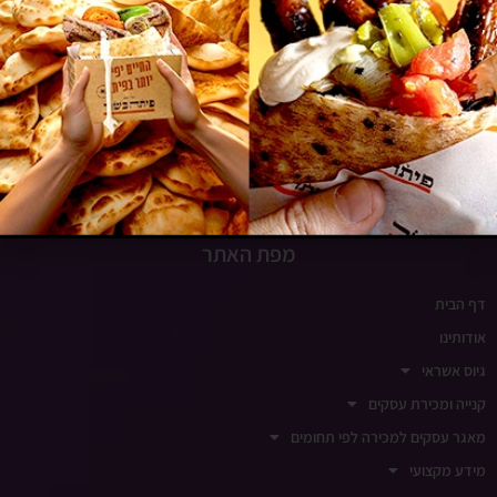
www.insight-israel.co.il
רחוב התע"ש 10, כפר סבא
שעות פעילות
ימים א-ה 9:00-18:00
ימי שישי סגור
מפת האתר
דף הבית
אודותינו
גיוס אשראי
קנייה ומכירת עסקים
מאגר עסקים למכירה לפי תחומים
מידע מקצועי