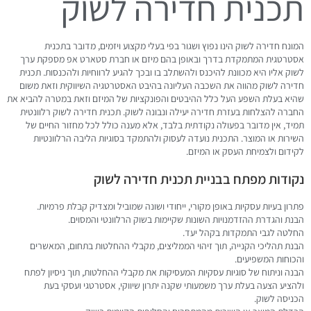
תכנית חדירה לשוק
המונח חדירה לשוק הינו נפוץ ושגור בפי בעלי מקצוע ויזמים, מדובר בתכנית
אסטרטגית המתמקדת בדרך ובאופן בהם מיזם או חברת סטארט אפ מספקת ערך
לשוק אליו היא מכוונת להיכנס ולהשתלב בו ובכך להגיע לרווחיות ולהכנסות. תכנית
חדירה לשוק מהווה את השכבה העליונה בהיבט האסטרטגיה השיווקית וזאת משום
שהיא בעלת השפע העל כלל ההיבטים והפונקציות של המיזם וזאת במטרה להביא את
החברה להצלחות בעזרת חדירה יעילה ונבונה לשוק. תכנית חדירה לשוק רלוונטית
תמיד, אין מדובר בפעולה נקודתית בלבד, אלא מענה כולל לכל מחזור החיים של
השירות או המוצר. התכנית נועדה לעסוק ולהתמקד בסוגיות הליבה הרלוונטיות
לקידום ולצמיחת העסק או המיזם.
נקודות מפתח בבניית תכנית חדירה לשוק
פתרון בעיות עסקיות באופן מקורי, ייחודי ושונה שמוביל ומצדיק קבלת פרמיות.
הבנת והגדרת ההזדמנויות השונות שקיימות בשוק הרלוונטי והמסוים.
החלטה לגבי התמקדות בקהל יעד.
הבנת תהליכי הקנייה, תוך זיהוי הממליצים, מקבלי ההחלטות בתחום, המאשרים
והכוחות המשפיעים.
הבנה וניתוח של סוגיות עסקיות המעסיקות את מקבלי ההחלטות, תוך ניסיון לפתח
ולהציע הצעה בעלת ערך משמעותי שקנה יתרון שיווקי, אסטרטגי ועסקי בעת
הכניסה לשוק.