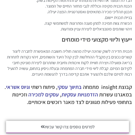
הבדלת המוצר או השירות מהמתחרים והחלופות הקיימות בשוק.
הכנת תכנית מקיפה וכוללת לגבי מחזור החיים של המוצר.
תכנון תהליכי מכירה מתאימים ואסטרטגיית הפצה יעילה.
בניית תכנית יישום.
הכשרת צוות תמיכה למתן מענה ופתרונות למשתמשי קצה.
זיהוי שותפים פוטנציאליים ליצירת עניין ומודעות.
ייעוץ וליווי מקצועי מידי מומחים
תכנית חדירה לשוק שהינה יעילה מהווה חוליה חשובה המאפשרת לחברה ליצור
קשרים נכונים בין מקבלי ההחלטות לבין קהל היעד והשותפים, זיהוי נקודות לתחרות
בריאה ומועילה ויצירת חוויית לקוח איכותית וחיובית שתתרום ליצירת מוניטין חיובי
לקידום המיזם. קבלת ליווי מידי חברה המתמחה ובעלת ניסיון בתחום, עשויה להועיל
רבות למיזם שלכם ולהצעיד אתכם קדימה בדרך להגשמת היעדים.
קבוצת insight מתמחה
בתיווך עסקי
, פיתוח רשתי
וגיוס אשראי
.
במאגרנו עשרות
הזדמנויות עסקיות
,
עסקים למכירה
וזכיינות
בתחומי פעילות מגוונים לצד מאגר רוכשים איכותיים.
לפרטים נוספים צרו קשר עכשיו