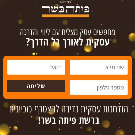
וא ושיווק מוצרי אריזה, מחזורים גבוהים בעלייה מתמדת!
" ויעילה. רווחיות גבוהה מאוד!!!
חות איכותי.
ספים יימסרו לאחר חתימה על הסכם סודיות בפגישה בלבד!
 יבוא, שיווק הפצה ותעשיה.
צליה והסביבה
בתיווך עסקי
, פיתוח רשתי
וגיוס אשראי
.
 עשרות
הזדמנויות עסקיות
,
עסקים למכירה
וזכיינות בתחומי פעילות
לפרטים נוספים צרו קשר עכשיו