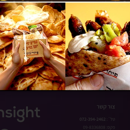
עסקים למכירה
גיו
צור קשר
טל´:
072-394-2462
פקס: 09-8336808