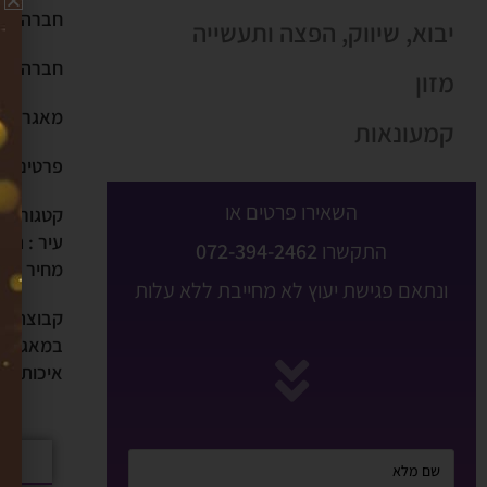
חברה ליב
יבוא, שיווק, הפצה ותעשייה
חברה "רזה
מזון
מאגר לקו
קמעונאות
פרטים נו
השאירו פרטים או
קטגוריה :
עיר : הר
התקשרו
072-394-2462
מחיר : 5,000,000 ש"ח
ונתאם פגישת יעוץ לא מחייבת ללא עלות
קבוצת insight מתחמה
במאגרנו
איכותיים.