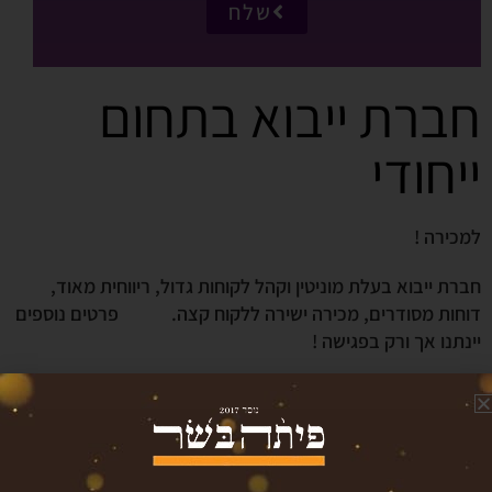
שלח
חברת ייבוא בתחום
ייחודי
למכירה !
חברת ייבוא בעלת מוניטין וקהל לקוחות גדול, ריווחית מאוד,
דוחות מסודרים, מכירה ישירה ללקוח קצה. פרטים נוספים
יינתנו אך ורק בפגישה !
קטגוריה : יבוא ,שיווק ,הפצה ותעשייה
עיר : נתניה והסביבה
מחיר : 2,000,000 ש"ח