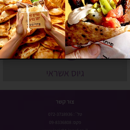
עסקים למכירה
גיוס אשראי
צור קשר
טל´: 072-3718936
פקס: 09-8336808