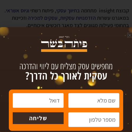
קבוצת insight מתחמה
בתיווך עסקי
, פיתוח רשתי
וגיוס אשראי
.
במאגרנו עשרות
הזדמנויות עסקיות
,
עסקים למכירה
וזכיינות
בתחומי פעילות מגוונים לצד מאגר רוכשים איכותיים.
לפרטים נוספים צרו קשר עכשיו
צור קשר
טל´: 072-3718936
פקס: 09-8336808
www.insight-israel.co.il
רחוב התע"ש 10, כפר סבא