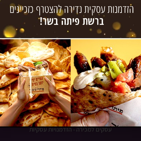
שעות פעילות
ימים א-ה 9:00-18:00
ימי שישי סגור
מפת האתר
דף הבית
אודותינו
גיוס אשראי
קנייה ומכירת עסקים
מאגר עסקים למכירה לפי תחומים
מידע מקצועי
צור קשר
עסקים למכירה - הזדמנויות עסקיות