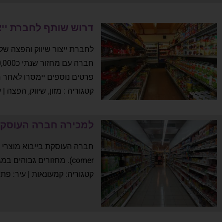
דרוש שותף לחברת ייצו
לחברת ייצור שיווק והפצה של מ
חברה עם מחזור שנתי כ9,000,000 ש"ח! ניירת מסודרת , עובדים מול השוק המוסדי!
פרטים נוספים יימסרו לאחר 
קטגוריה : מזון, שיווק, הפצה | ע
למכירה חברה העוסקת 
comer). מחזורים גבוהים במגמת צמיחה, חברה רווחית מאוד.
קטגוריה: קמעונאות | עיר: פתח