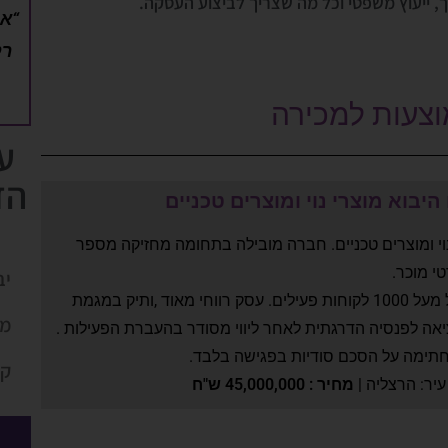
רך, ייעוץ משפטי וכל מה שצריך לביצוע העסקה.
“אם
רק
צעות למכירה
ע
הז
בוא מוצרי נוי ומוצרים טכניים
וי ומוצרים טכניים. חברה מובילה בתחומה מחזיקה מספר
טי מוכר.
יב
הפעילות היא B2B מפוזרת על מעל 1000 לקוחות פעילים. עסק רווחי מאוד ,ותיק במגמת
מז
אה לפנסיה הדרגתית לאחר ליווי מסודר בהעברת הפעילות .
חתימה על הסכם סודיות בפגישה בלבד.
קמ
עיר: הרצליה |
מחיר : 45,000,000 ש"ח