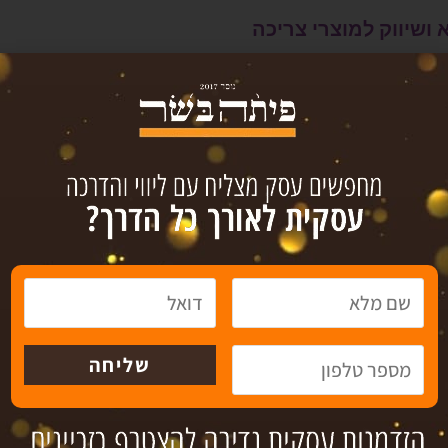
שיווק למוצרי צריכה
חברה לייצור, שיווק והפצה בתחום המזון. פעילה בשוק המוסדי, מחזור של 10,000,000 ש"ח
. קטגוריה: מזון | עיר: ראשון לציון |
מחיר : 2,500,000 ש"ח
מצוא
במאגר העסקים שלנו
נשים בעלי מטרה מסויימת משותפת.
רווח המיועדות לתרומה לחברה).
 היא יישות נפרדת מבעליה, כלומר היא אינה מייצגת אדם