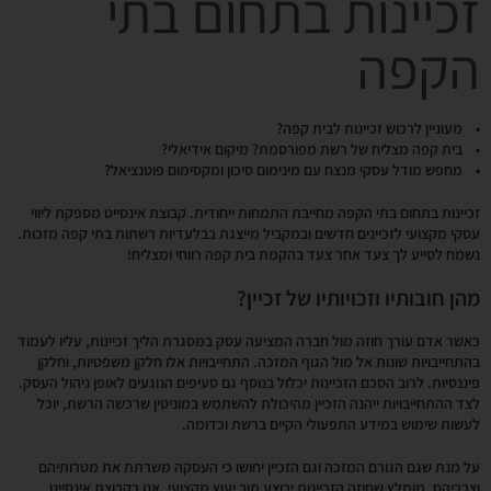
זכיינות בתחום בתי
הקפה
• מעוניין לרכוש זכיינות לבית קפה?
• בית קפה מצליח של רשת מפורסמת? מיקום אידיאלי?
• מחפש מודל עסקי מנצח עם מינימום סיכון ומקסימום פוטנציאל?
זכיינות בתחום בתי הקפה מחייבת התמחות ייחודית. קבוצת אינסייט מספקת ליווי
עסקי מקצועי לזכיינים חדשים ובמקביל מייצגת בבלעדיות רשתות בתי קפה מזכות.
נשמח לסייע לך צעד אחר צעד בהקמת בית קפה רווחי ומצליח!
מהן חובותיו וזכויותיו של זכיין?
כאשר אדם עורך חוזה מול חברה המציעה עסק במסגרת הליך זכיינות, עליו לעמוד
בהתחייבויות שונות אל מול הגוף המזכה. התחייבויות אלו חלקן משפטיות, וחלקן
פיננסיות. לרוב הסכם הזכיינות יכלול בנוסף גם סעיפים הנוגעים לאופן ניהול העסק.
לצד ההתחייבויות ייהנה הזכיין מהיכולת להשתמש במוניטין שרכשה הרשת, יוכל
לעשות שימוש במידע התפעולי הקיים ברשת וכדומה.
על מנת שגם הגורם המזכה וגם הזכיין יחושו כי העסקה משרתת את מטרותיהם
וצרכיהם, מומלץ שחוזה הזכיינות יבוצע תוך יעוץ מקצועי. אנו בקבוצת אינסייט