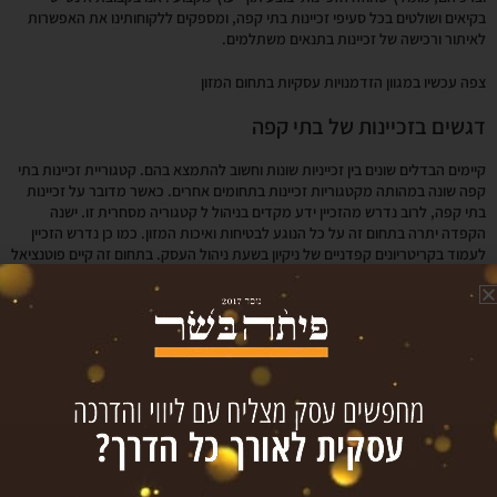
בקיאים ושולטים בכל סעיפי זכיינות בתי קפה, ומספקים ללקוחותינו את האפשרות
לאיתור ורכישה של זכיינות בתנאים משתלמים.
צפה עכשיו במגוון הזדמנויות עסקיות בתחום המזון
דגשים בזכיינות של בתי קפה
קיימים הבדלים שונים בין זכייניות שונות וחשוב להתמצא בהם. קטגוריית זכיינות בתי
קפה שונה במהותה מקטגוריות זכיינות בתחומים אחרים. כאשר מדובר על זכיינות
בתי קפה, לרוב נדרש מהזכיין ידע מקדים בניהול ל קטגוריה מסחרית זו. ישנה
הקפדה יתרה בתחום זה על כל הנוגע לבטיחות ואיכות המזון. כמו כן נדרש הזכיין
לעמוד בקריטריונים קפדניים של ניקיון בשעת ניהול העסק. בתחום זה קיים פוטנציאל
רווח משמעותי, אך גם מחויבות הזכיין ומעורבותו בניהול העסק גדולה מקטגוריות
אחרות.
למקסם את היתרונות
אם יש ברצונך להקים בית קפה באזור מסוים, דע כי הדבר יכול להיות לעזרך אם
תפנה למציאת זכיינות בית קפה. מנגנון עסקי של זכיינות יכול להביא לעסקה
משתלמת במיוחד ככלית, תוך כדי שהזכיין נהנה מכל יתרונות שבהקמת והפעלת
פעלת עסק בעל מוניטין חיובי. כמובן שככול ומדובר ברשת מצליחה יותר של בתי
קפה, כך דמי הזכיינות צפויים לעלות בהתאם. בעזרת הייעוץ של המומחים מקבוצת
אינסייט תוכל לאתר בזמן קצר ובתהליך פשוט הצעת זכיינות שתשתלם עבורך