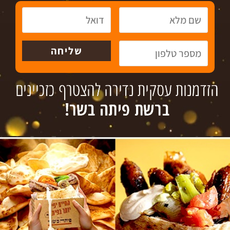
במיוחד, בתחום זכיינות בתי הקפה.
להפוך תהליך מורכב לפשוט
כאמור חוזה זכיינות כולל בתוכו לא מעט סעיפים. מורכבות התהליך והתנהלות מול
גוף גדול מרתיעה לעיתים, וגורמת לאנשים לזנוח את רעיון רכישת זכיינות בתי קפה.
בכדי לצלוח את התהליך נדרש ידע רב בבחינת הכדאיות של העסק, בביצוע מו"מ
על סעיפי החוזה, באיתור הזדמנויות לגיוס כספים לרכישתו וכדומה. אנו בקבוצת
אינסייט מספקים ללקוחותינו מעטפת שירותים רחבה, על מנת לפשט ככול הניתן את
התהליך, ולהגיע ליום חתימת החוזה מוכנים ככול האפשר. החל מהרגע הראשון,
לכל שלבי התהליך ועד תומו, אנו נעמוד לרשותך.
קבוצת insight מתחמה
בתיווך עסקי
, פיתוח רשתי
וגיוס אשראי
.
במאגרנו עשרות
הזדמנויות עסקיות
,
עסקים למכירה
וזכיינות
בתחומי פעילות מגוונים לצד מאגר רוכשים איכותיים.
לפרטים נוספים צרו קשר עכשיו