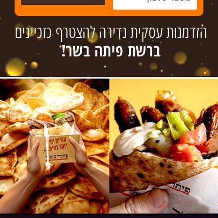
עסקים למכירה
הנהלת חשבונות
צור קשר
טל´: 072-3718936
פקס: 09-8336808
www.insight-israel.co.il