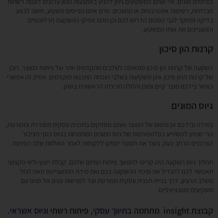
במיזמים שונים. אל אותם המשקיעים ניתן להגיע באמצעות מגוון ערוצים דוגמת רשתות
חברתיות, רשימות אינטרנטיות או מתווכים. טרם אתם מגייסים משקיע, חשוב לבצע
בדיקה ומחקר לגבי הסכום הדרוש לכם וכן מהם אפיקי ההשקעה הרלוונטיים
והמעניינים את אותו המשקיע.
קרנות הון סיכון
השקעה של קרנות הון סיכון מתאימה לשלבים מתקדמים יותר של פיתוח המוצר. רובן
של קרנות ההון סיכון אינן משקיעות בשלבי הוכחת התכנות מוקדמים. אפיק זה אפשרי
כאשר בידכם מוצר קיים ומוכן והחלה מכירתו הראשונית בשוק.
גיוס המונים
במידה ובידכם אבטיפוס של המוצר ואתם מחזיקים בתכנית עסקית מסודרת ומפורטת,
הרי שניתן להסתייע בפלטפורמות של גיוס המונים המתמחות בגיוס כסף מציבור
הצרכנים הרחב כעת, בעוד את המוצר יספקו ללקוחות לאחר השלמת שלב הפיתוח.
תהליך גיוס השקעה הינו קריטי להמשך פיתוח המיזם שלכם. קבלת ייעוץ וליווי מקצועי
תאפשר לכם להגדיל את סיכויי ההשקעה בכם ואת מידת ההתעניינות וזאת החל
משלב הרעיון, דרך בניית תכנית עסקית מפורטת ועד לפגישות פנים אל פנים עם
משקיעים פוטנציאליים.
קבוצת insight מתחמה
בתיווך עסקי
, פיתוח רשתי
וגיוס אשראי
.