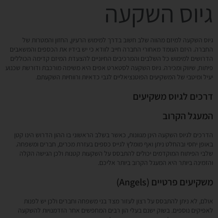
גיוס השקעה
גיוס השקעה למיזם מהווה שלב חשוב בדרך למימוש הרעיון, החזון והמטרות של
החברה. היזם העומד מאחורי החברה חייב לוודא כי יש בידיו את הכספים והמשאבים
הדרושים למימוש כל השלבים והמרכיבים החיוניים להצעדת המיזם קדימה הכוללים
פיתוח, שיווק ומכירה. גיוס השקעה לסטארט אפים היא משימה מורכבת ודורשת שכנוע
יעיל ומיטבי של המשקיעים הפוטנציאליים לגבי כדאיות ורווחיות השקעתם.
דרכים לגיוס משקיעים
המעגל הקרוב
הדרכים לגיוס השקעה הינן מגוונות, כאשר בשלב הראשוני בו ההון הדרוש הינו קטן
באופן יחסי ובהחלט ניתן ואף מומלץ לגייס כספים בעזרת מכרים, חברים ומשפחה.
שלבי הפיתוח המוקדמים יכולים להתבסס על השקעות קטנות ולכן הגישה הקלה
והזמינה ביותר היא המעגל הקרוב ביותר אליכם.
משקיעים פרטיים (
Angels
)
אולם, לא ניתן להתבסס על רצון לעזור מצד בני משפחה וחברים ולכן יש לפנות
לאפיקים נוספים. בשוק ישנם בעלי הון רבים המחפשים אחר הזדמנויות להשקעה