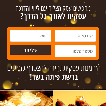
עסקים למכירה
גיוס אשראי
צור קשר
טל´: 072-3718936
פקס: 09-8336808