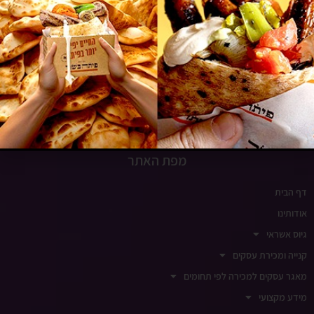
www.insight-israel.co.il
רחוב התע"ש 10, כפר סבא
שעות פעילות
ימים א-ה 9:00-18:00
ימי שישי סגור
מפת האתר
דף הבית
אודותינו
גיוס אשראי
קנייה ומכירת עסקים
מאגר עסקים למכירה לפי תחומים
מידע מקצועי