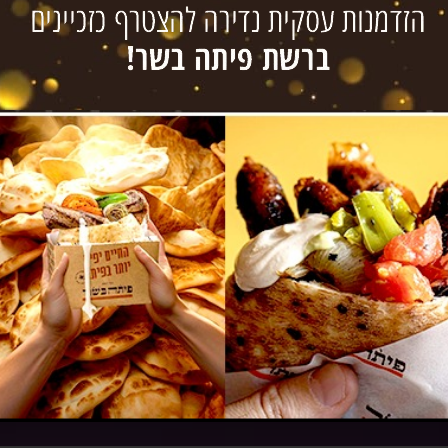
צור קשר
טל´:
072-394-2462
פקס: 09-8336808
www.insight-israel.co.il
רחוב התע"ש 10, כפר סבא
© כל הזכויות שמורות – ‫insight | אינסייט – פתרונות וחיבורים עסקיים
UDIGITAL פיתוח אתרים
שעות פעילות
ימים א-ה 9:00-18:00
ימי שישי סגור