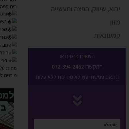
בית קפה 
יבוא, שיווק, הפצה ותעשייה
וותק ה
מזון
רשת 
שכירות 00
קמעונאות
גודל המקום
גובה מ
חוזה שכירות שנ
השאירו פרטים או
הציו
התקשרו
072-394-2462
מחיר: 420 אלף ש"ח + מע"מ.
מוכנים ל
ונתאם פגישת יעוץ לא מחייבת ללא עלות